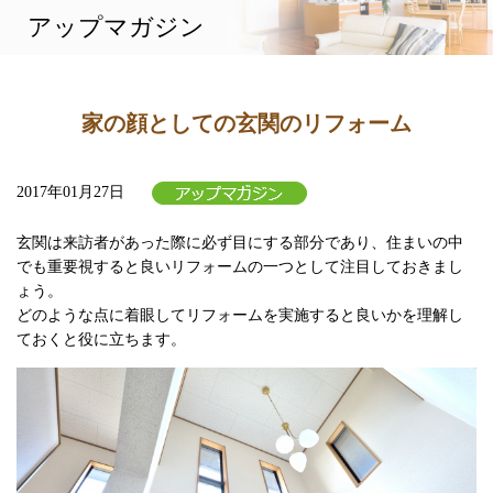
アップマガジン
相談から施工まで
施工実績
企業情報
アップマガジン
家の顔としての玄関のリフォーム
2017年01月27日
玄関は来訪者があった際に必ず目にする部分であり、住まいの中
でも重要視すると良いリフォームの一つとして注目しておきまし
ょう。
どのような点に着眼してリフォームを実施すると良いかを理解し
ておくと役に立ちます。