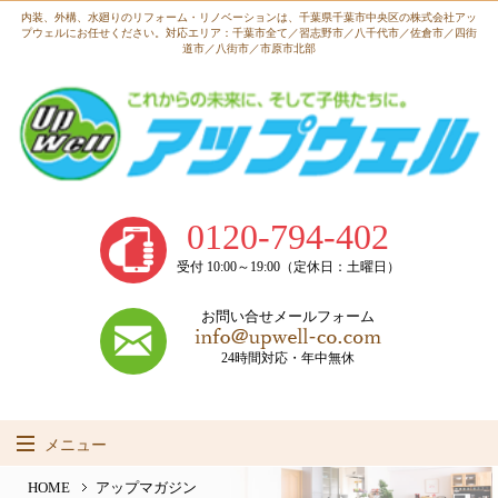
内装、外構、水廻りのリフォーム・リノベーションは、
千葉県千葉市中央区の株式会社アッ
プウェルにお任せください。
対応エリア：千葉市全て／習志野市／八千代市／佐倉市／四街
道市／八街市／市原市北部
0120-794-402
受付 10:00～19:00（定休日：土曜日）
お問い合せメールフォーム
24時間対応・年中無休
メニュー
HOME
HOME
アップマガジン
事業内容