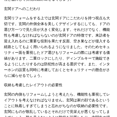
玄関ドアへのこだわり
玄関リフォームをする上では玄関ドアにこだわりを持つ視点も大
切です。玄関の外側全体を美しくデザインするにしても、ドアの
選び方一つで見た目が大きく変化します。それだけでなく、機能
性も考慮しなければならないのが玄関ドアの特徴です。来訪者を
迎え入れるのに重要な役割を果たす反面、空き巣などが侵入する
経路としてもよく用いられるようになりました。そのためセキュ
リティー面を重視したドア選びもリフォームの際には考慮する価
値があります。二重ロックにしたり、ディンプルキーで施錠でき
るようにしたりするのは防犯性が高まる選択です。また、インタ
ーホンの設置も同時に考慮しておくとセキュリティーの懸念がさ
らに減らせるでしょう。
収納も考慮したレイアウトの必要性
玄関の内側もリフォームしようと考えたら、機能性も重視してレ
イアウトを考えなければなりません。玄関は家の顔であるという
ことに執着しすぎてしまうと忘れがちなのが収納の必要性です。
玄関にものが散乱しているとそれだけで見栄えが悪くなってしま