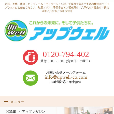
内装、外構、水廻りのリフォーム・リノベーションは、
千葉県千葉市中央区の株式会社アッ
プウェルにお任せください。
対応エリア：千葉市全て／習志野市／八千代市／佐倉市／四街
道市／八街市／市原市北部
0120-794-402
受付 10:00～19:00（定休日：土曜日）
お問い合せメールフォーム
24時間対応・年中無休
メニュー
HOME
HOME
アップマガジン
事業内容