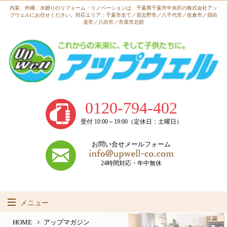
内装、外構、水廻りのリフォーム・リノベーションは、
千葉県千葉市中央区の株式会社アッ
プウェルにお任せください。
対応エリア：千葉市全て／習志野市／八千代市／佐倉市／四街
道市／八街市／市原市北部
0120-794-402
受付 10:00～19:00（定休日：土曜日）
お問い合せメールフォーム
24時間対応・年中無休
メニュー
HOME
HOME
アップマガジン
事業内容